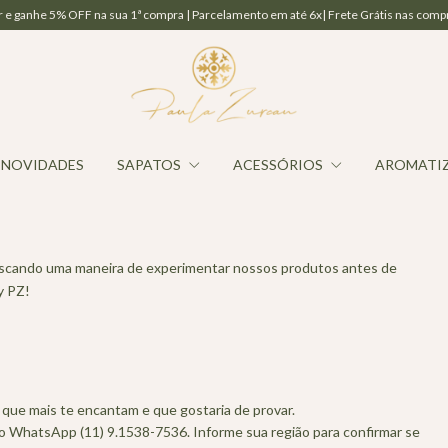
5% OFF na sua 1ª compra | Parcelamento em até 6x| Frete Grátis nas compras acima
NOVIDADES
SAPATOS
ACESSÓRIOS
AROMATI
buscando uma maneira de experimentar nossos produtos antes de
y PZ!
que mais te encantam e que gostaria de provar.
 WhatsApp (11) 9.1538-7536. Informe sua região para confirmar se