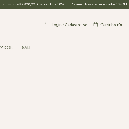
 de R$ 800,00 | Cashback de 10%
Assine a Newsletter e ganhe 5% OFF na sua 1ª 
Login
/
Cadastre-se
Carrinho
(
0
)
ZADOR
SALE