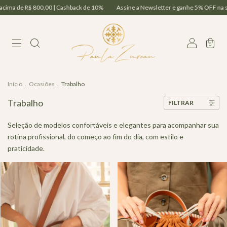
 R$ 800,00 | Cashback de 10%
Assine a Newsletter e ganhe 5% OFF na sua 1ª com
0
Início
.
Ocasiões
.
Trabalho
Trabalho
FILTRAR
Seleção de modelos confortáveis e elegantes para acompanhar sua
rotina profissional, do começo ao fim do dia, com estilo e
praticidade.