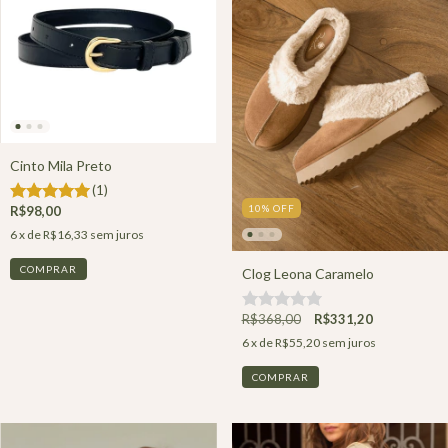
Cinto Mila Preto
(1)
10
%
OFF
R$98,00
6
x de
R$16,33
sem juros
COMPRAR
Clog Leona Caramelo
R$368,00
R$331,20
6
x de
R$55,20
sem juros
COMPRAR