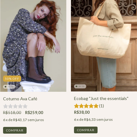
50
%
OFF
Ecobag "Just the essentials"
Coturno Ava Café
(1)
R$38,00
R$518,00
R$259,00
6
x de
R$6,33
sem juros
6
x de
R$43,17
sem juros
COMPRAR