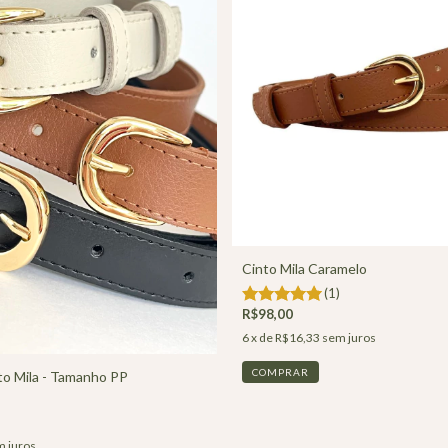
Cinto Mila Caramelo
(1)
R$98,00
6
x de
R$16,33
sem juros
COMPRAR
to Mila - Tamanho PP
 juros