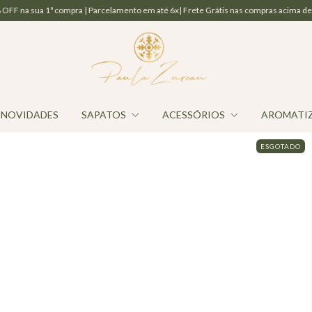
a 1ª compra | Parcelamento em até 6x| Frete Grátis nas compras acima de R$ 800,00
NOVIDADES
SAPATOS
ACESSÓRIOS
AROMATI
ESGOTADO