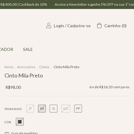
 | Cashback de 10%
Assine a Newsletter e ganhe 5% OFF na sua 1ª compra | Par
Login
/
Cadastre-se
Carrinho
(
0
)
ZADOR
SALE
Início
.
Acessórios
.
Cintos
.
Cinto Mila Preto
Cinto Mila Preto
R$98,00
6
x de
R$16,33
sem juros
P
M
G
GG
PP
TAMANHO
COR
Guia de medidas