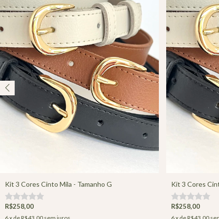
Kit 3 Cores Cinto Mila - Tamanho G
Kit 3 Cores Cin
R$258,00
R$258,00
6
x de
R$43,00
sem juros
6
x de
R$43,00
sem