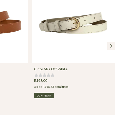
Cinto Mila Off White
R$98,00
6
x de
R$16,33
sem juros
COMPRAR