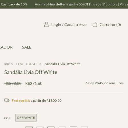
e a Newsletter e ganhe 5% OFF na sua 1ª compra | Parcelamento em até 6x| Frete G
Login
/
Cadastre-se
Carrinho
(
0
)
ZADOR
SALE
Início
.
LEVE 3 PAGUE 2
.
Sandália Livia Off White
Sandália Livia Off White
R$388,00
R$271,60
6
x de
R$45,27
sem juros
Frete grátis
a partir de
R$800,00
OFF WHITE
COR