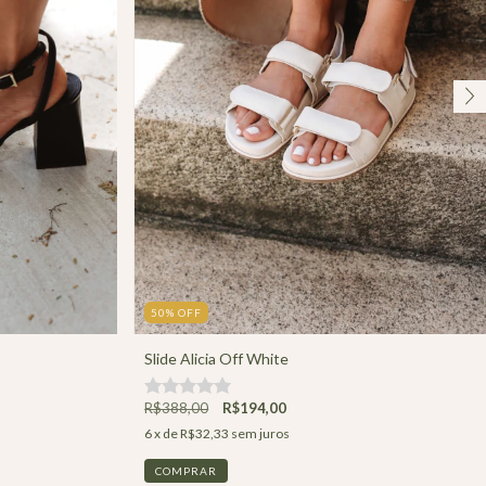
50
%
OFF
Slide Alicia Off White
R$388,00
R$194,00
6
x de
R$32,33
sem juros
COMPRAR