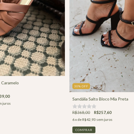
a Caramelo
30
%
OFF
39,00
Sandália Salto Bloco Mia Preta
 juros
R$368,00
R$257,60
6
x de
R$42,93
sem juros
COMPRAR