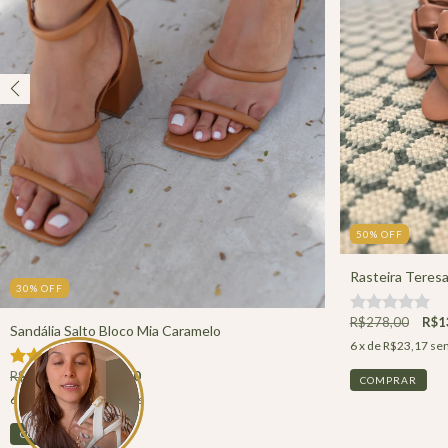
50
%
OFF
Rasteira Teres
30
%
OFF
R$278,00
R$1
Sandália Salto Bloco Mia Caramelo
6
x de
R$23,17
sem
(1)
R$368,00
R$257,60
COMPRAR
6
x de
R$42,93
sem juros
COMPRAR