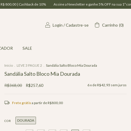
k de 10%
Assine a Newsletter e ganhe 5% OFF na sua 1ª compra | Parcelamento e
Login
/
Cadastre-se
Carrinho
(
0
)
ZADOR
SALE
Início
.
LEVE 3 PAGUE 2
.
Sandália Salto Bloco Mia Dourada
Sandália Salto Bloco Mia Dourada
R$368,00
R$257,60
6
x de
R$42,93
sem juros
Frete grátis
a partir de
R$800,00
DOURADA
COR