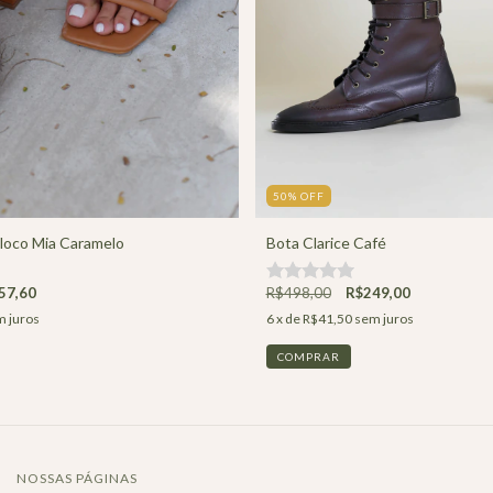
50
%
OFF
Bloco Mia Caramelo
Bota Clarice Café
57,60
R$498,00
R$249,00
 juros
6
x de
R$41,50
sem juros
COMPRAR
NOSSAS PÁGINAS