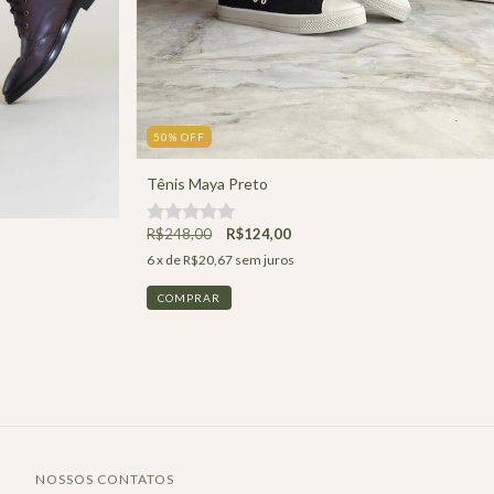
50
%
OFF
Tênis Maya Preto
R$248,00
R$124,00
6
x de
R$20,67
sem juros
COMPRAR
NOSSOS CONTATOS