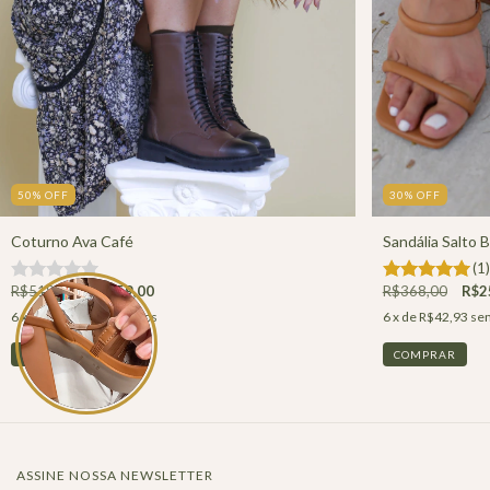
50
%
OFF
30
%
OFF
Coturno Ava Café
Sandália Salto 
(1)
R$518,00
R$259,00
R$368,00
R$2
6
x de
R$43,17
sem juros
6
x de
R$42,93
sem
COMPRAR
COMPRAR
ASSINE NOSSA NEWSLETTER