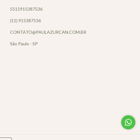
5511915387536
(11) 915387536
CONTATO@PAULAZURCAN.COM.BR
São Paulo - SP