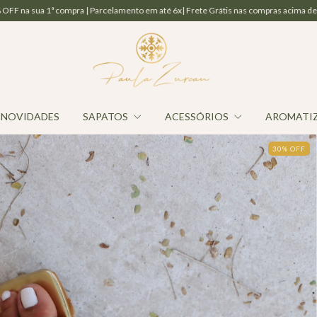
 | Parcelamento em até 6x| Frete Grátis nas compras acima de R$ 800,00 | Cashbac
NOVIDADES
SAPATOS
ACESSÓRIOS
AROMATI
30
%
OFF