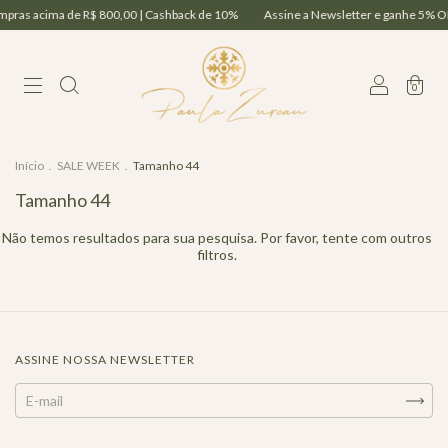
mpras acima de R$ 800,00 | Cashback de 10%
Assine a Newsletter e ganhe 5% OF
0
Início
.
SALE WEEK
.
Tamanho 44
Tamanho 44
Não temos resultados para sua pesquisa. Por favor, tente com outros
filtros.
ASSINE NOSSA NEWSLETTER