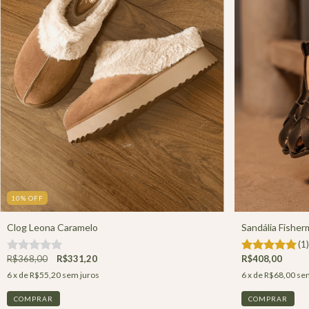
10
%
OFF
Clog Leona Caramelo
Sandália Fishe
(1)
R$368,00
R$331,20
R$408,00
6
x de
R$55,20
sem juros
6
x de
R$68,00
sem
COMPRAR
COMPRAR