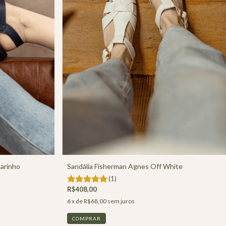
arinho
Sandália Fisherman Agnes Off White
(1)
R$408,00
6
x de
R$68,00
sem juros
COMPRAR