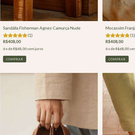
Sandália Fisherman Agnes Camurça Nude
Mocassim Franj
(1)
(1)
R$408,00
R$408,00
6
x de
R$68,00
sem juros
6
x de
R$68,00
sem
COMPRAR
COMPRAR