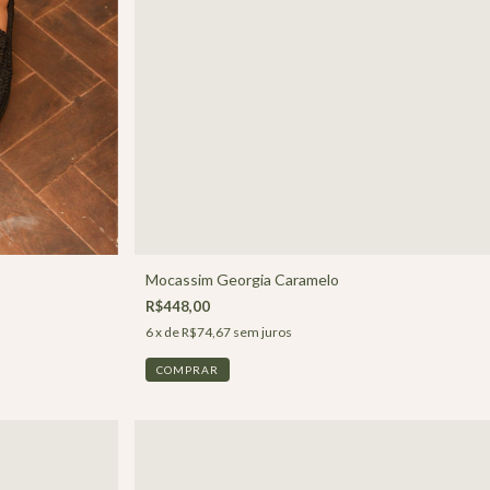
Mocassim Georgia Caramelo
R$448,00
6
x de
R$74,67
sem juros
COMPRAR