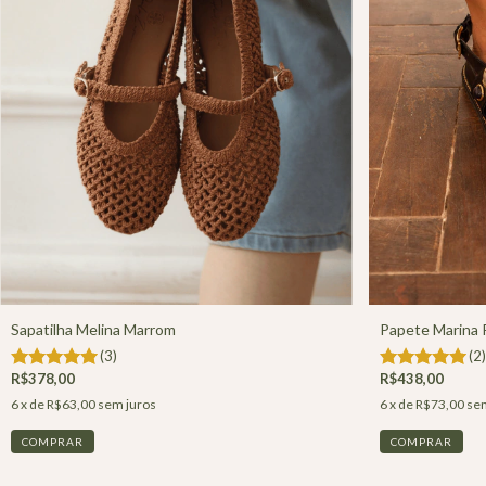
Papete Marina 
Sapatilha Melina Marrom
(2)
(3)
R$438,00
R$378,00
6
x de
R$73,00
sem
6
x de
R$63,00
sem juros
COMPRAR
COMPRAR