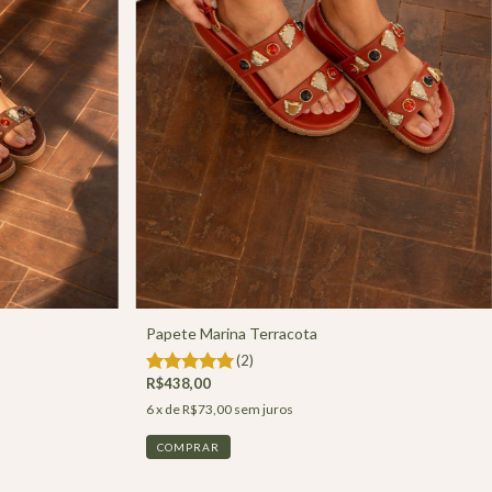
Papete Marina Terracota
(2)
R$438,00
6
x de
R$73,00
sem juros
COMPRAR