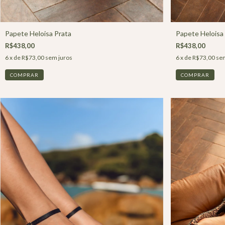
Papete Heloisa Prata
Papete Heloisa 
R$438,00
R$438,00
6
x de
R$73,00
sem juros
6
x de
R$73,00
sem
COMPRAR
COMPRAR