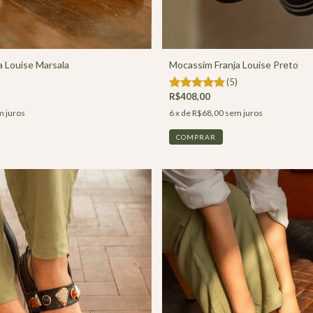
a Louise Marsala
Mocassim Franja Louise Preto
(5)
R$408,00
 juros
6
x de
R$68,00
sem juros
COMPRAR