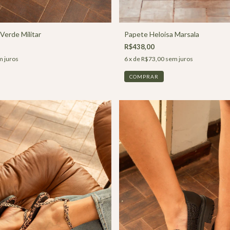
Verde Militar
Papete Heloisa Marsala
R$438,00
 juros
6
x de
R$73,00
sem juros
COMPRAR