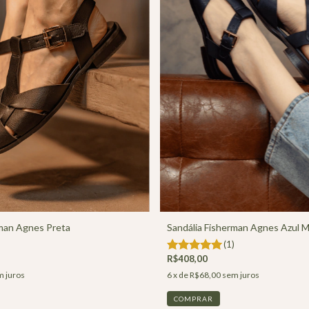
rman Agnes Preta
Sandália Fisherman Agnes Azul M
(1)
R$408,00
 juros
6
x de
R$68,00
sem juros
COMPRAR