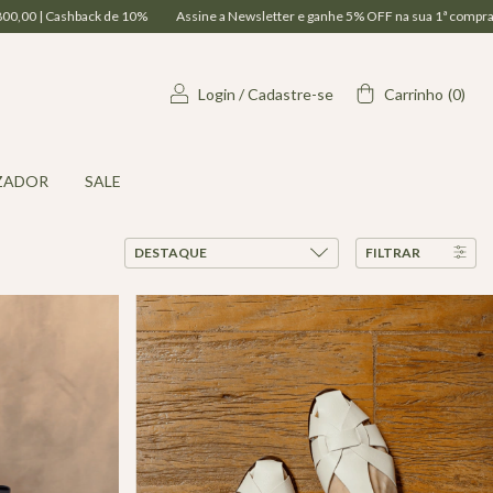
wsletter e ganhe 5% OFF na sua 1ª compra | Parcelamento em até 6x| Frete Grátis n
Login
/
Cadastre-se
Carrinho
(
0
)
ZADOR
SALE
FILTRAR