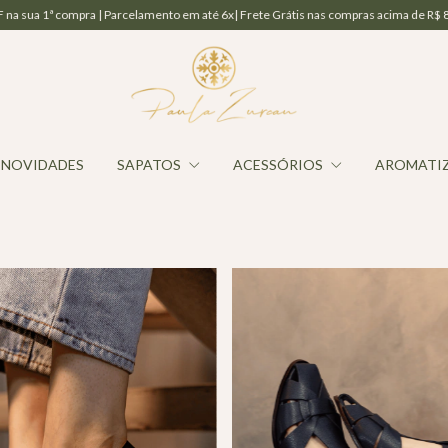
x| Frete Grátis nas compras acima de R$ 800,00 | Cashback de 10%
Assine a Ne
NOVIDADES
SAPATOS
ACESSÓRIOS
AROMATI