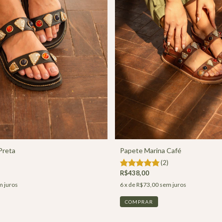
Preta
Papete Marina Café
(2)
R$438,00
 juros
6
x de
R$73,00
sem juros
COMPRAR