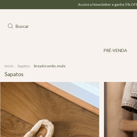
Assine a Newsletter e ganhe 5% OFF na sua 1ª compra | Parcelamento em até 6
Buscar
PRÉ-VENDA
Início
.
Sapatos
.
breadcrumbs.mule
Sapatos